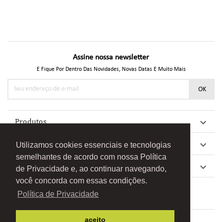
Assine nossa newsletter
E Fique Por Dentro Das Novidades, Novas Datas E Muito Mais
Produtos

Nossa Empresa

Utilizamos cookies essenciais e tecnologias
semelhantes de acordo com nossa Política
Acampamento De Aventura

de Privacidade e, ao continuar navegando,
você concorda com essas condições.
Política de Privacidade
aceito