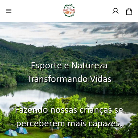

Esporte e Natureza
Transformando Vidas
Fazendo nossas crianças se
perceberem mais capazes.