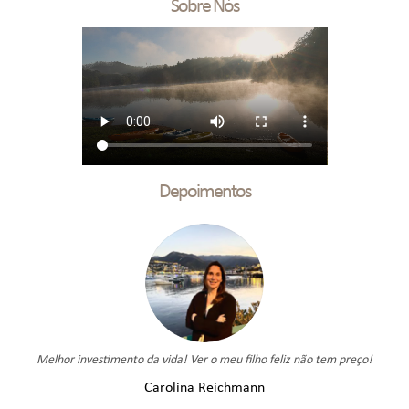
Sobre Nós
Depoimentos
 Ver o meu filho feliz não tem preço!
Experiência incrível 
ina Reichmann
Leonardo